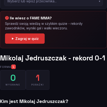
Ile wiesz o FAME MMA?
Sprawdź swoją wiedzę w szybkim quizie - rekordy
zawodników, wyniki gal i walki wieczoru.
Zagraj w quiz
Mikolaj Jedruszczak - rekord 0-1
FORMA
L
0
1
WYGRANE
PORAŻKI
Kim jest Mikolaj Jedruszczak?